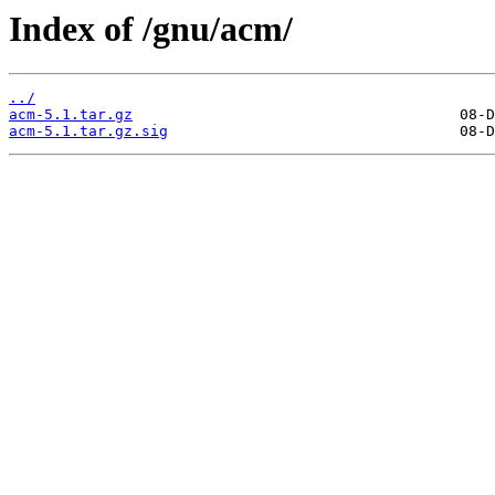
Index of /gnu/acm/
../
acm-5.1.tar.gz
acm-5.1.tar.gz.sig