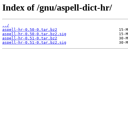
Index of /gnu/aspell-dict-hr/
../
aspell-hr-0.50-0.tar.bz2
aspell-hr-0.50-0.tar.bz2.sig
aspell-hr-0.51-0.tar.bz2
aspell-hr-0.51-0.tar.bz2.sig