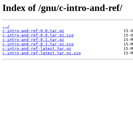
Index of /gnu/c-intro-and-ref/
../
c-intro-and-ref-0.0.tar.gz
c-intro-and-ref-0.0.tar.gz.sig
c-intro-and-ref-0.1.tar.gz
c-intro-and-ref-0.1.tar.gz.sig
c-intro-and-ref-latest.tar.gz
c-intro-and-ref-latest.tar.gz.sig