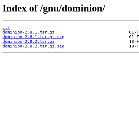
Index of /gnu/dominion/
../
dominion-2.8.1.tar.gz
dominion-2.8.1.tar.gz.sig
dominion-2.8.2.tar.gz
dominion-2.8.2.tar.gz.sig