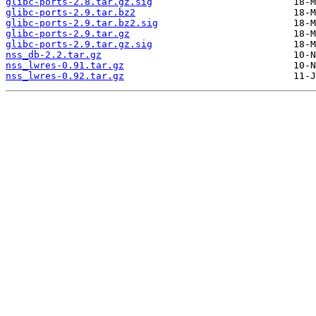
glibc-ports-2.8.tar.gz.sig
glibc-ports-2.9.tar.bz2
glibc-ports-2.9.tar.bz2.sig
glibc-ports-2.9.tar.gz
glibc-ports-2.9.tar.gz.sig
nss_db-2.2.tar.gz
nss_lwres-0.91.tar.gz
nss_lwres-0.92.tar.gz