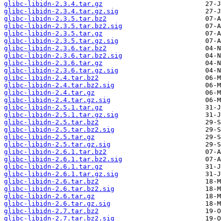
glibc-libidn-2.3.4.tar.gz
glibc-libidn-2.3.4.tar.gz.sig
glibc-libidn-2.3.5.tar.bz2
glibc-libidn-2.3.5.tar.bz2.sig
glibc-libidn-2.3.5.tar.gz
glibc-libidn-2.3.5.tar.gz.sig
glibc-libidn-2.3.6.tar.bz2
glibc-libidn-2.3.6.tar.bz2.sig
glibc-libidn-2.3.6.tar.gz
glibc-libidn-2.3.6.tar.gz.sig
glibc-libidn-2.4.tar.bz2
glibc-libidn-2.4.tar.bz2.sig
glibc-libidn-2.4.tar.gz
glibc-libidn-2.4.tar.gz.sig
glibc-libidn-2.5.1.tar.gz
glibc-libidn-2.5.1.tar.gz.sig
glibc-libidn-2.5.tar.bz2
glibc-libidn-2.5.tar.bz2.sig
glibc-libidn-2.5.tar.gz
glibc-libidn-2.5.tar.gz.sig
glibc-libidn-2.6.1.tar.bz2
glibc-libidn-2.6.1.tar.bz2.sig
glibc-libidn-2.6.1.tar.gz
glibc-libidn-2.6.1.tar.gz.sig
glibc-libidn-2.6.tar.bz2
glibc-libidn-2.6.tar.bz2.sig
glibc-libidn-2.6.tar.gz
glibc-libidn-2.6.tar.gz.sig
glibc-libidn-2.7.tar.bz2
glibc-libidn-2.7.tar.bz2.sig