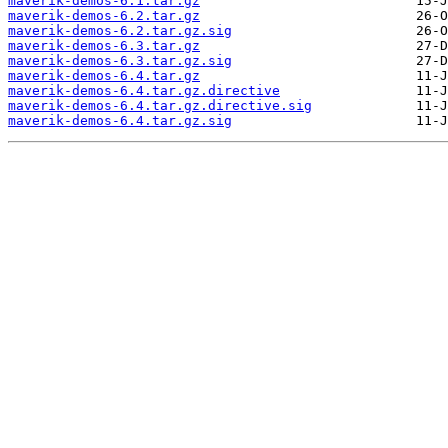
maverik-demos-6.1.tar.gz
maverik-demos-6.2.tar.gz
maverik-demos-6.2.tar.gz.sig
maverik-demos-6.3.tar.gz
maverik-demos-6.3.tar.gz.sig
maverik-demos-6.4.tar.gz
maverik-demos-6.4.tar.gz.directive
maverik-demos-6.4.tar.gz.directive.sig
maverik-demos-6.4.tar.gz.sig