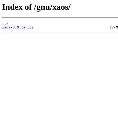
Index of /gnu/xaos/
../
xaos-3.0.tar.gz